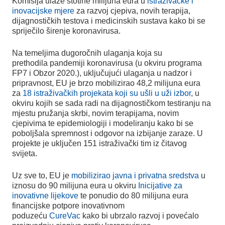
Komisija ulaže stotine milijuna eura u
istraživačke i
inovacijske mjere
za razvoj cjepiva, novih terapija,
dijagnostičkih testova i medicinskih sustava kako bi se
spriječilo širenje koronavirusa.
Na temeljima dugoročnih ulaganja koja su
prethodila pandemiji koronavirusa (u okviru programa
FP7 i Obzor 2020.), uključujući ulaganja u nadzor i
pripravnost, EU je brzo mobilizirao 48,2 milijuna eura
za
18 istraživačkih projekata koji su ušli u uži izbor
, u
okviru kojih se sada radi na dijagnostičkom testiranju na
mjestu pružanja skrbi, novim terapijama, novim
cjepivima te epidemiologiji i modeliranju kako bi se
poboljšala spremnost i odgovor na izbijanje zaraze. U
projekte je uključen 151 istraživački tim iz čitavog
svijeta.
Uz sve to, EU je
mobilizirao javna i privatna sredstva
u
iznosu do 90 milijuna eura u okviru
Inicijative za
inovativne lijekove
te ponudio do 80 milijuna eura
financijske potpore inovativnom
poduzeću
CureVac
kako bi ubrzalo razvoj i povećalo