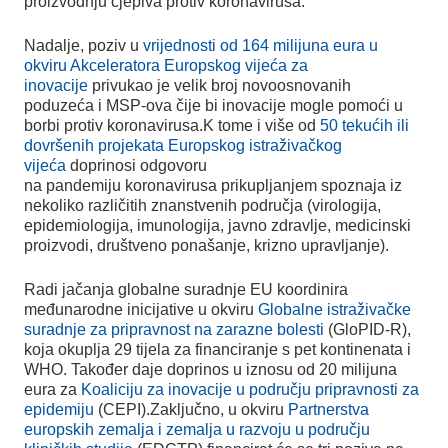
proizvodnju cjepiva protiv koronavirusa.
Nadalje, poziv u
vrijednosti od 164 milijuna eura u
okviru Akceleratora Europskog vijeća za
inovacije
privukao je velik broj novoosnovanih
poduzeća i MSP-ova čije bi inovacije mogle pomoći u
borbi protiv koronavirusa.K tome i više od
50 tekućih ili
dovršenih projekata Europskog istraživačkog
vijeća
doprinosi odgovoru
na pandemiju koronavirusa prikupljanjem spoznaja iz
nekoliko različitih znanstvenih područja (virologija,
epidemiologija, imunologija, javno zdravlje, medicinski
proizvodi, društveno ponašanje, krizno upravljanje).
Radi jačanja globalne suradnje EU koordinira
međunarodne inicijative u okviru
Globalne istraživačke
suradnje za pripravnost na zarazne bolesti
(GloPID-R),
koja okuplja 29 tijela za financiranje s pet kontinenata i
WHO. Također daje doprinos u iznosu od 20 milijuna
eura za
Koaliciju za inovacije u području pripravnosti za
epidemiju
(CEPI).Zaključno, u okviru
Partnerstva
europskih zemalja i zemalja u razvoju u području