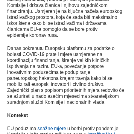
Komisije i država članica i njihovu zajedničkom
financiranju. Usmjeren je na ključna načela europskog
istraživačkog prostora, koja će sada biti maksimalno
iskorištena kako bi se istraživačima i državama
članicama EU-a pomoglo da se bore protiv
epidemije koronavirusa.
Danas pokrenutu Europsku platformu za podatke o
bolesti COVID-19 prate i mjere usmjerene na
koordinaciju financiranja, širenje velikih kliničkih
ispitivanja na razinu EU-a, povećanje potpore
inovativnim poduzećima te podupiranje
paneuropskog hakatona krajem travnja kako bi se
mobilizirali europski inovatori i civilno društvo.
Zajednički plan s popisom prioritetnih mjera redovito će
se ažurirati u nadolazećim mjesecima stvarateljskom
suradnjom službi Komisije i nacionalnih vlada.
Kontekst
EU poduzima
snažne mjere
u borbi protiv pandemije.