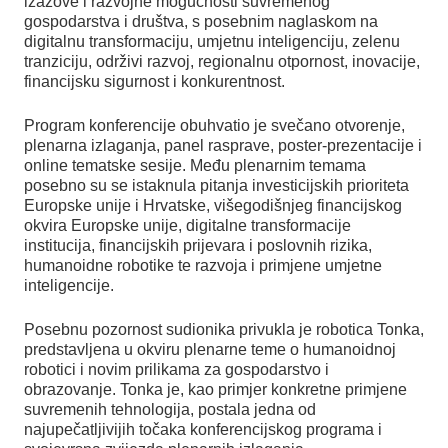
izazove i razvojne mogućnosti suvremenog
gospodarstva i društva, s posebnim naglaskom na
digitalnu transformaciju, umjetnu inteligenciju, zelenu
tranziciju, održivi razvoj, regionalnu otpornost, inovacije,
financijsku sigurnost i konkurentnost.
Program konferencije obuhvatio je svečano otvorenje,
plenarna izlaganja, panel rasprave, poster-prezentacije i
online tematske sesije. Među plenarnim temama
posebno su se istaknula pitanja investicijskih prioriteta
Europske unije i Hrvatske, višegodišnjeg financijskog
okvira Europske unije, digitalne transformacije
institucija, financijskih prijevara i poslovnih rizika,
humanoidne robotike te razvoja i primjene umjetne
inteligencije.
Posebnu pozornost sudionika privukla je robotica Tonka,
predstavljena u okviru plenarne teme o humanoidnoj
robotici i novim prilikama za gospodarstvo i
obrazovanje. Tonka je, kao primjer konkretne primjene
suvremenih tehnologija, postala jedna od
najupečatljivijih točaka konferencijskog programa i