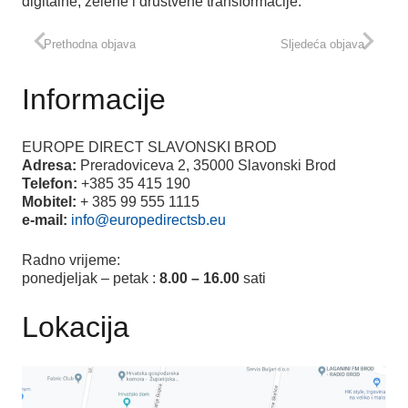
digitalne, zelene i društvene transformacije.
Prethodna objava
Sljedeća objava
Informacije
EUROPE DIRECT SLAVONSKI BROD
Adresa:
Preradoviceva 2, 35000 Slavonski Brod
Telefon:
+385 35 415 190
Mobitel:
+ 385 99 555 1115
e-mail:
info@europedirectsb.eu
Radno vrijeme:
ponedjeljak – petak :
8.00 – 16.00
sati
Lokacija