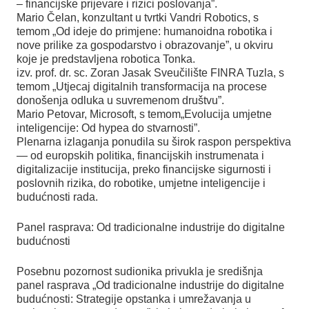
– financijske prijevare i rizici poslovanja”.
Mario Čelan, konzultant u tvrtki Vandri Robotics, s
temom „Od ideje do primjene: humanoidna robotika i
nove prilike za gospodarstvo i obrazovanje”, u okviru
koje je predstavljena robotica Tonka.
izv. prof. dr. sc. Zoran Jasak Sveučilište FINRA Tuzla, s
temom „Utjecaj digitalnih transformacija na procese
donošenja odluka u suvremenom društvu”.
Mario Petovar, Microsoft, s temom„Evolucija umjetne
inteligencije: Od hypea do stvarnosti”.
Plenarna izlaganja ponudila su širok raspon perspektiva
— od europskih politika, financijskih instrumenata i
digitalizacije institucija, preko financijske sigurnosti i
poslovnih rizika, do robotike, umjetne inteligencije i
budućnosti rada.
Panel rasprava: Od tradicionalne industrije do digitalne
budućnosti
Posebnu pozornost sudionika privukla je središnja
panel rasprava „Od tradicionalne industrije do digitalne
budućnosti: Strategije opstanka i umrežavanja u