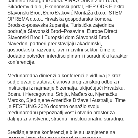
partnera i suorganizatora: FINRA Univerzitet Tuzla,
Bikademy d.o.o., Ekonomski portal, HEP ODS Elektra
Slavonski Brod, Đuro Đaković Montaža d.o.o., STEM
OPREMA d.o.o., Hrvatska gospodarska komora,
Brodsko-posavska županija, Turistička zajednica
područja Slavonski Brod–Posavina, Europe Direct
Slavonski Brod i Europski dom Slavonski Brod.
Navedeni partneri predstavljaju akademski,
gospodarski, razvojni, javni i civilni sektor, čime je
dodatno potvrđen interdisciplinarni i suradnički karakter
konferencije.
Međunarodna dimenzija konferencije vidljiva je kroz
sudjelovanje autora, članova programskog odbora i
institucija iz najmanje 8 zemalja, uključujući Hrvatsku,
Bosnu i Hercegovinu, Srbiju, Mađarsku, Njemačku,
Maroko, Sjedinjene Američke Države i Australiju. Time
je FESTUNG 2026 dodatno osnažio svoju
međunarodnu prepoznatljivost i otvorio prostor za
daljnju znanstvenu, stručnu i institucionalnu suradnju.
Središnje teme konferencije bile su usmjerene na