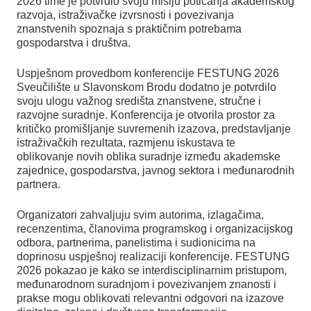
2026 time je potvrdio svoju misiju poticanja akademskog
razvoja, istraživačke izvrsnosti i povezivanja
znanstvenih spoznaja s praktičnim potrebama
gospodarstva i društva.
Uspješnom provedbom konferencije FESTUNG 2026
Sveučilište u Slavonskom Brodu dodatno je potvrdilo
svoju ulogu važnog središta znanstvene, stručne i
razvojne suradnje. Konferencija je otvorila prostor za
kritičko promišljanje suvremenih izazova, predstavljanje
istraživačkih rezultata, razmjenu iskustava te
oblikovanje novih oblika suradnje između akademske
zajednice, gospodarstva, javnog sektora i međunarodnih
partnera.
Organizatori zahvaljuju svim autorima, izlagačima,
recenzentima, članovima programskog i organizacijskog
odbora, partnerima, panelistima i sudionicima na
doprinosu uspješnoj realizaciji konferencije. FESTUNG
2026 pokazao je kako se interdisciplinarnim pristupom,
međunarodnom suradnjom i povezivanjem znanosti i
prakse mogu oblikovati relevantni odgovori na izazove