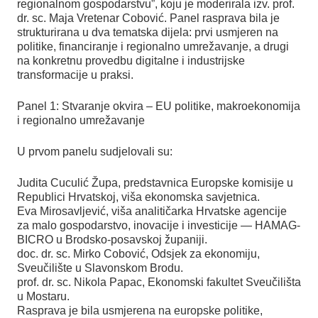
regionalnom gospodarstvu”, koju je moderirala izv. prof.
dr. sc. Maja Vretenar Cobović. Panel rasprava bila je
strukturirana u dva tematska dijela: prvi usmjeren na
politike, financiranje i regionalno umrežavanje, a drugi
na konkretnu provedbu digitalne i industrijske
transformacije u praksi.
Panel 1: Stvaranje okvira – EU politike, makroekonomija
i regionalno umrežavanje
U prvom panelu sudjelovali su:
Judita Cuculić Župa, predstavnica Europske komisije u
Republici Hrvatskoj, viša ekonomska savjetnica.
Eva Mirosavljević, viša analitičarka Hrvatske agencije
za malo gospodarstvo, inovacije i investicije — HAMAG-
BICRO u Brodsko-posavskoj županiji.
doc. dr. sc. Mirko Cobović, Odsjek za ekonomiju,
Sveučilište u Slavonskom Brodu.
prof. dr. sc. Nikola Papac, Ekonomski fakultet Sveučilišta
u Mostaru.
Rasprava je bila usmjerena na europske politike,