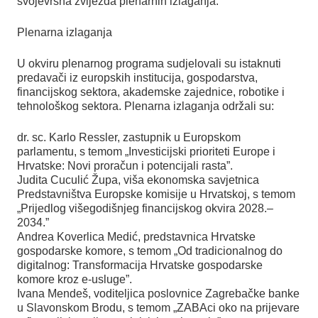
svojevrsna zvijezda plenarnih izlaganja.
Plenarna izlaganja
U okviru plenarnog programa sudjelovali su istaknuti
predavači iz europskih institucija, gospodarstva,
financijskog sektora, akademske zajednice, robotike i
tehnološkog sektora. Plenarna izlaganja održali su:
dr. sc. Karlo Ressler, zastupnik u Europskom
parlamentu, s temom „Investicijski prioriteti Europe i
Hrvatske: Novi proračun i potencijali rasta”.
Judita Cuculić Župa, viša ekonomska savjetnica
Predstavništva Europske komisije u Hrvatskoj, s temom
„Prijedlog višegodišnjeg financijskog okvira 2028.–
2034.”
Andrea Koverlica Medić, predstavnica Hrvatske
gospodarske komore, s temom „Od tradicionalnog do
digitalnog: Transformacija Hrvatske gospodarske
komore kroz e-usluge”.
Ivana Mendeš, voditeljica poslovnice Zagrebačke banke
u Slavonskom Brodu, s temom „ZABAci oko na prijevare