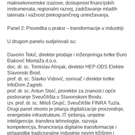
makroekonomske izazove, dostupnost financijskih
instrumenata, regionalni razvoj, zadržavanje mladih
talenata i važnost prekograničnog umrežavanja.
Panel 2: Provedba u praksi – transformacije u industriji
U drugom panelu sudjelovali su:
Davorin Tekić, direktor prodaje i inženjeringa tvrtke Đuro
Đaković Montaža d.o.o.
doc. dr. sc. Tomislav Alinjak, direktor HEP-ODS Elektre
Slavonski Brod.
prof. dr. sc. Slavko Vidović, osnivač i direktor tvrtke
InfoDom Zagreb.
prof. dr. sc. Antun Stoić, prorektor za znanost i opće
poslovanje Sveučilišta u Slavonskom Brodu.
izv. prof. dr. sc. Miloš Grujić, Sveučilište FINRA Tuzla.
Drugi panel otvorio je pitanja digitalizacije proizvodnje,
energetske infrastrukture, IT rješenja, umjetne
inteligencije, transfera tehnologije, razvoja
kompetencija, financiranja digitalne transformacije i
prilagodbe tradicionalne industrije novim tržišnim i