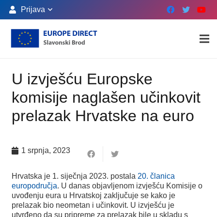
Prijava
U izvješću Europske
komisije naglašen učinkovit
prelazak Hrvatske na euro
1 srpnja, 2023
Hrvatska je 1. siječnja 2023. postala
20. članica
europodručja
. U danas objavljenom izvješću Komisije o
uvođenju eura u Hrvatskoj zaključuje se kako je
prelazak bio neometan i učinkovit. U izvješću je
utvrđeno da su pripreme za prelazak bile u skladu s