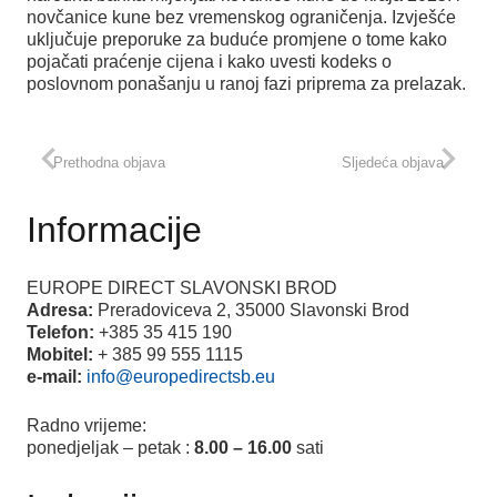
novčanice kune bez vremenskog ograničenja. Izvješće
uključuje preporuke za buduće promjene o tome kako
pojačati praćenje cijena i kako uvesti kodeks o
poslovnom ponašanju u ranoj fazi priprema za prelazak.
Prethodna objava
Sljedeća objava
Informacije
EUROPE DIRECT SLAVONSKI BROD
Adresa:
Preradoviceva 2, 35000 Slavonski Brod
Telefon:
+385 35 415 190
Mobitel:
+ 385 99 555 1115
e-mail:
info@europedirectsb.eu
Radno vrijeme:
ponedjeljak – petak :
8.00 – 16.00
sati