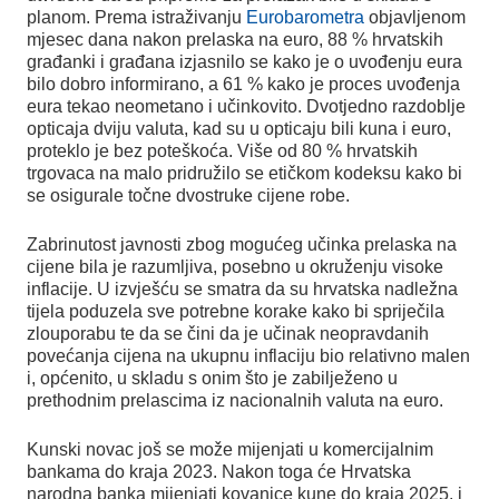
planom. Prema istraživanju
Eurobarometra
objavljenom
mjesec dana nakon prelaska na euro, 88 % hrvatskih
građanki i građana izjasnilo se kako je o uvođenju eura
bilo dobro informirano, a 61 % kako je proces uvođenja
eura tekao neometano i učinkovito. Dvotjedno razdoblje
opticaja dviju valuta, kad su u opticaju bili kuna i euro,
proteklo je bez poteškoća. Više od 80 % hrvatskih
trgovaca na malo pridružilo se etičkom kodeksu kako bi
se osigurale točne dvostruke cijene robe.
Zabrinutost javnosti zbog mogućeg učinka prelaska na
cijene bila je razumljiva, posebno u okruženju visoke
inflacije. U izvješću se smatra da su hrvatska nadležna
tijela poduzela sve potrebne korake kako bi spriječila
zlouporabu te da se čini da je učinak neopravdanih
povećanja cijena na ukupnu inflaciju bio relativno malen
i, općenito, u skladu s onim što je zabilježeno u
prethodnim prelascima iz nacionalnih valuta na euro.
Kunski novac još se može mijenjati u komercijalnim
bankama do kraja 2023. Nakon toga će Hrvatska
narodna banka mijenjati kovanice kune do kraja 2025. i