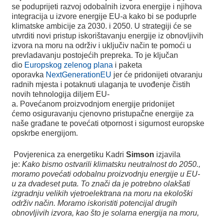
se poduprijeti razvoj odobalnih izvora energije i njihova
integracija u izvore energije EU-a kako bi se poduprle
klimatske ambicije za 2030. i 2050. U strategiji će se
utvrditi novi pristup iskorištavanju energije iz obnovljivih
izvora na moru na održiv i uključiv način te pomoći u
prevladavanju postojećih prepreka.
To je ključan
dio
Europskog zelenog plana
i paketa
oporavka
NextGenerationEU
jer će pridonijeti otvaranju
radnih mjesta i potaknuti ulaganja te uvođenje čistih
novih tehnologija diljem EU-
a. Povećanom proizvodnjom energije pridonijet
ćemo osiguravanju cjenovno pristupačne energije za
naše građane te povećati otpornost i sigurnost europske
opskrbe energijom.
P
ovjerenica za energetiku Kadri
Simson
izjavila
je:
Kako bismo ostvarili klimatsku neutralnost do 2050.,
moramo povećati odobalnu proizvodnju energije u EU-
u za dvadeset puta. To znači da je potrebno olakšati
izgradnju velikih vjetroelektrana na moru na ekološki
održiv način. Moramo iskoristiti potencijal drugih
obnovljivih izvora, kao što je solarna energija na moru,