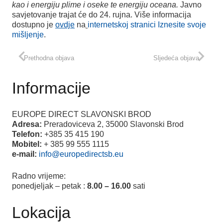
kao i energiju plime i oseke te energiju oceana.
Javno
savjetovanje trajat će do 24. rujna. Više informacija
dostupno je
ovdje
na
internetskoj stranici Iznesite svoje
mišljenje
.
Prethodna objava
Sljedeća objava
Informacije
EUROPE DIRECT SLAVONSKI BROD
Adresa:
Preradoviceva 2, 35000 Slavonski Brod
Telefon:
+385 35 415 190
Mobitel:
+ 385 99 555 1115
e-mail:
info@europedirectsb.eu
Radno vrijeme:
ponedjeljak – petak :
8.00 – 16.00
sati
Lokacija