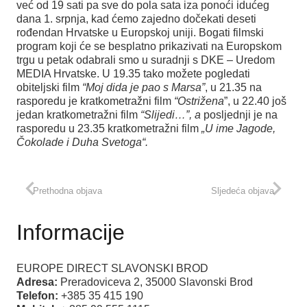
već od 19 sati pa sve do pola sata iza ponoći idućeg
dana 1. srpnja, kad ćemo zajedno dočekati deseti
rođendan Hrvatske u Europskoj uniji. Bogati filmski
program koji će se besplatno prikazivati na Europskom
trgu u petak odabrali smo u suradnji s DKE – Uredom
MEDIA Hrvatske. U 19.35 tako možete pogledati
obiteljski film
“Moj dida je pao s Marsa”
, u 21.35 na
rasporedu je kratkometražni film
“Ostrižena
”, u 22.40 još
jedan kratkometražni film
“Slijedi…”, a
posljednji je na
rasporedu u
23.35 kratkometražni film
„U ime Jagode,
Čokolade i Duha Svetoga“.
Prethodna objava
Sljedeća objava
Informacije
EUROPE DIRECT SLAVONSKI BROD
Adresa:
Preradoviceva 2, 35000 Slavonski Brod
Telefon:
+385 35 415 190