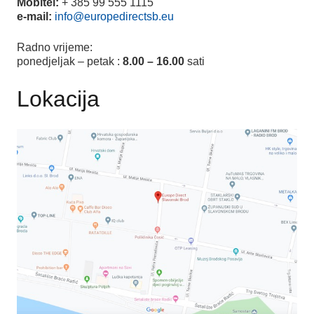
Mobitel:
+ 385 99 555 1115
e-mail:
info@europedirectsb.eu
Radno vrijeme:
ponedjeljak – petak :
8.00 – 16.00
sati
Lokacija