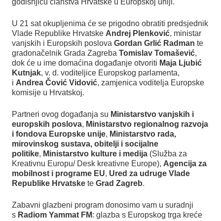
godišnjicu članstva Hrvatske u Europskoj uniji.
U 21 sat okupljenima će se prigodno obratiti predsjednik
Vlade Republike Hrvatske
Andrej Plenković
, ministar
vanjskih i Europskih poslova
Gordan Grlić Radman
te
gradonačelnik Grada Zagreba
Tomislav Tomašević
,
dok će u ime domaćina događanje otvoriti
Maja Ljubić
Kutnjak
, v. d. voditeljice Europskog parlamenta,
i
Andrea Čović Vidović
, zamjenica voditelja Europske
komisije u Hrvatskoj.
Partneri ovog događanja su
Ministarstvo vanjskih i
europskih poslova
,
Ministarstvo regionalnog razvoja
i fondova Europske unije
,
Ministarstvo rada,
mirovinskog sustava, obitelji i socijalne
politike
,
Ministarstvo kulture i medija
(Služba za
Kreativnu Europu/ Desk kreativne Europe),
Agencija za
mobilnost i programe EU
,
Ured za udruge Vlade
Republike Hrvatske
te
Grad Zagreb
.
Zabavni glazbeni program donosimo vam u suradnji
s
Radiom Yammat FM
: glazba s Europskog trga kreće