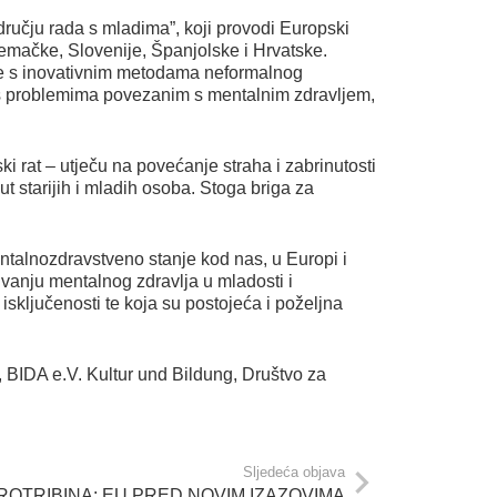
ručju rada s mladima”, koji provodi Europski
emačke, Slovenije, Španjolske i Hrvatske.
je s inovativnim metodama neformalnog
u s problemima povezanim s mentalnim zdravljem,
ki rat – utječu na povećanje straha i zabrinutosti
 starijih i mladih osoba. Stoga briga za
ntalnozdravstveno stanje kod nas, u Europi i
očuvanju mentalnog zdravlja u mladosti i
j isključenosti te koja su postojeća i poželjna
 BIDA e.V. Kultur und Bildung, Društvo za
Sljedeća objava
ROTRIBINA: EU PRED NOVIM IZAZOVIMA