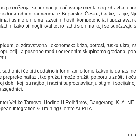
nog okruženja za promociju i očuvanje mentalnog zdravlja u pod
eđunarodnim partnerima iz Bugarske, Češke, Grčke, Italije, Nj
ima i usmjeren je na razvoj njihovih kompetencija i upoznavan
adih, kako bi mogli kvalitetno raditi s onima koji se suočavaj
pidemije, zdravstvena i ekonomska kriza, potresi, rusko-ukrajins
 populaciji, a posebno među određenim skupinama građana, poput
etu.
sudionici će biti dodatno informirani o tome kakvo je danas me
se prepreke nailazi, tko pruža i može pružiti potporu u zaštiti i 
j dobi; koji su najbolji načini suprotstavljanju stigmi i socijalno
 zajednici.
nter Veliko Tarnovo, Hodina H Pelhřimov, Bangerang, K. A. NE.,
opean Integration & Training Centre ALPHA.
EU