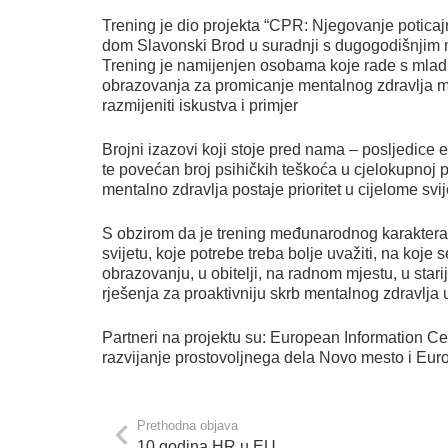
Trening je dio projekta “CPR: Njegovanje poticaj
dom Slavonski Brod u suradnji s dugogodišnjim m
Trening je namijenjen osobama koje rade s mlad
obrazovanja za promicanje mentalnog zdravlja ml
razmijeniti iskustva i primjer
Brojni izazovi koji stoje pred nama – posljedice e
te povećan broj psihičkih teškoća u cjelokupnoj
mentalno zdravlja postaje prioritet u cijelome svij
S obzirom da je trening međunarodnog karaktera, 
svijetu, koje potrebe treba bolje uvažiti, na koje 
obrazovanju, u obitelji, na radnom mjestu, u starijo
rješenja za proaktivniju skrb mentalnog zdravlja u
Partneri na projektu su: European Information Ce
razvijanje prostovoljnega dela Novo mesto i Eur
Prethodna objava
10 godina HR u EU