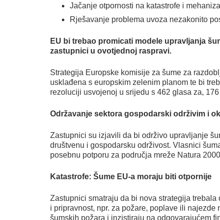
Jačanje otpornosti na katastrofe i mehan
Rješavanje problema uvoza nezakonito po
EU bi trebao promicati modele upravljanja šu
zastupnici u ovotjednoj raspravi.
Strategija Europske komisije za šume za razdoblje
usklađena s europskim zelenim planom te bi treba
rezoluciji usvojenoj u srijedu s 462 glasa za, 176
Održavanje sektora gospodarski održivim i oko
Zastupnici su izjavili da bi održivo upravljanje šu
društvenu i gospodarsku održivost. Vlasnici šuma 
posebnu potporu za područja mreže Natura 2000 
Katastrofe: Šume EU-a moraju biti otpornije
Zastupnici smatraju da bi nova strategija trebala
i pripravnost, npr. za požare, poplave ili najezd
šumskih požara i inzistiraju na odgovarajućem fin