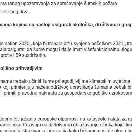
izama ranog upozoravanja za sprečavanje šumskih požara
sječenog drva
mama kojima se nastoji osigurati ekološka, društvena i gos
 nakon 2020., koja bi trebala biti usvojena početkom 2021., treb
la osigurati da šume mogu i dalje imati višefunkcionalnu ulogu
 protiv i 59 suzdržanih.
lišno prihvatljivim
mama trebalo učiniti šume prilagodljivijima klimatskim uvjetima ko
koji primjenjuju načela održivog upravljanja šumama trebali bi 
i primiti pravednu naknadu za gospodarske gubitke uzrokovane
 doprinijeti jačanju europske otpornosti na katastrofe i alata z
e nametnika. Pozivaju na djelotvorno ublažavanje učinka koji kl
anciranju istraživanja i inovacija kako bi šume postale otpornij