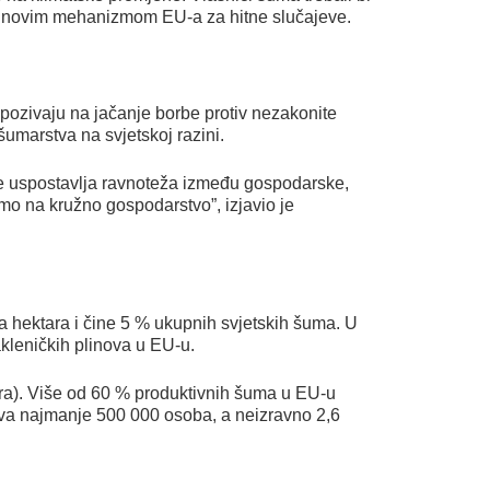
pr. novim mehanizmom EU-a za hitne slučajeve.
 pozivaju na jačanje borbe protiv nezakonite
šumarstva na svjetskoj razini.
se uspostavlja ravnoteža između gospodarske,
mo na kružno gospodarstvo”, izjavio je
 hektara i čine 5 % ukupnih svjetskih šuma. U
kleničkih plinova u EU-u.
ara). Više od 60 % produktivnih šuma u EU-u
java najmanje 500 000 osoba, a neizravno 2,6