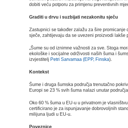
dobiti veću potporu za primjenu preventivnih mj
Graditi u drvu i suzbijati nezakonitu sječu
Zastupnici se također zalažu za šire promicanje 
sječe, zahtijevaju da se uvezeni proizvodi lakše 
„Šume su od iznimne važnosti za sve. Stoga mora
ekološke i socijalne održivosti naših šuma i šum
izvjestitelj
Petri Sarvamaa (EPP, Finska
).
Kontekst
Šume i druga šumska područja trenutačno pokriva
Europi se 23 % svih šuma nalazi unutar područja
Oko 60 % šuma u EU-u u privatnom je vlasništvu,
certificirano je za ispunjavanje dobrovoljnih st
milijuna ljudi u EU-u.
Poveznice