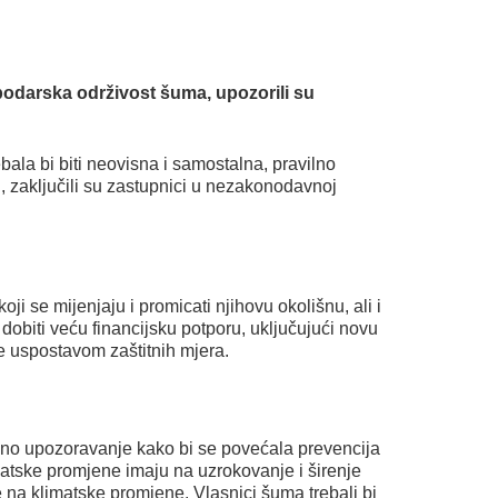
podarska održivost šuma, upozorili su
ala bi biti neovisna i samostalna, pravilno
, zaključili su zastupnici u nezakonodavnoj
ji se mijenjaju i promicati njihovu okolišnu, ali i
dobiti veću financijsku potporu, uključujući novu
 uspostavom zaštitnih mjera.
a rano upozoravanje kako bi se povećala prevencija
imatske promjene imaju na uzrokovanje i širenje
e na klimatske promjene. Vlasnici šuma trebali bi