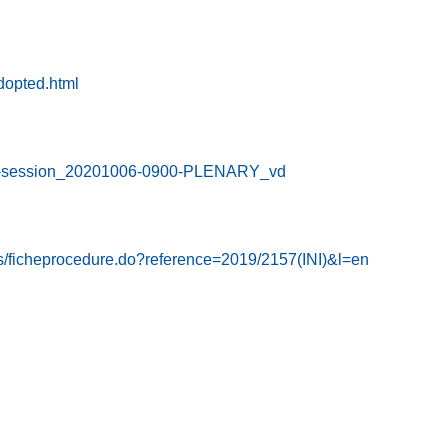
dopted.html
nary-session_20201006-0900-PLENARY_vd
ups/ficheprocedure.do?reference=2019/2157(INI)&l=en