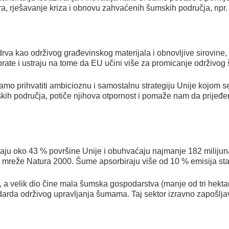
era, rješavanje kriza i obnovu zahvaćenih šumskih područja, n
drva kao održivog građevinskog materijala i obnovljive sirovine,
prate i ustraju na tome da EU učini više za promicanje održivog 
mo prihvatiti ambicioznu i samostalnu strategiju Unije kojom 
skih područja, potiče njihova otpornost i pomaže nam da prijeđe
ju oko 43 % površine Unije i obuhvaćaju najmanje 182 milijuna
 mreže Natura 2000. Šume apsorbiraju više od 10 % emisija sta
 a velik dio čine mala šumska gospodarstva (manje od tri hekt
andarda održivog upravljanja šumama. Taj sektor izravno zapošl