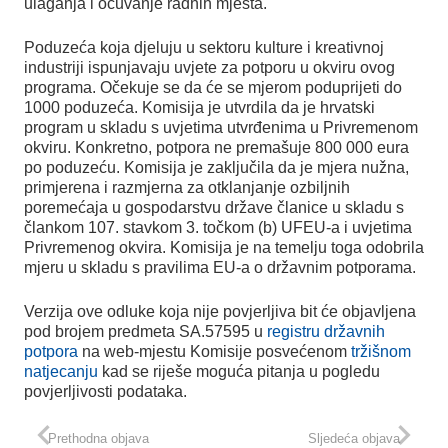
ulaganja i očuvanje radnih mjesta.
Poduzeća koja djeluju u sektoru kulture i kreativnoj
industriji ispunjavaju uvjete za potporu u okviru ovog
programa. Očekuje se da će se mjerom poduprijeti do
1000 poduzeća. Komisija je utvrdila da je hrvatski
program u skladu s uvjetima utvrđenima u Privremenom
okviru. Konkretno, potpora ne premašuje 800 000 eura
po poduzeću. Komisija je zaključila da je mjera nužna,
primjerena i razmjerna za otklanjanje ozbiljnih
poremećaja u gospodarstvu države članice u skladu s
člankom 107. stavkom 3. točkom (b) UFEU-a i uvjetima
Privremenog okvira. Komisija je na temelju toga odobrila
mjeru u skladu s pravilima EU-a o državnim potporama.
Verzija ove odluke koja nije povjerljiva bit će objavljena
pod brojem predmeta SA.57595 u
registru državnih
potpora
na web-mjestu Komisije posvećenom
tržišnom
natjecanju
kad se riješe moguća pitanja u pogledu
povjerljivosti podataka.
Prethodna objava
Sljedeća objava