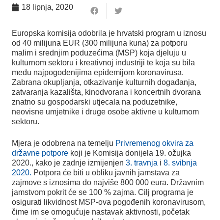
18 lipnja, 2020
Europska komisija odobrila je hrvatski program u iznosu
od 40 milijuna EUR (300 milijuna kuna) za potporu
malim i srednjim poduzećima (MSP) koja djeluju u
kulturnom sektoru i kreativnoj industriji te koja su bila
među najpogođenijima epidemijom koronavirusa.
Zabrana okupljanja, otkazivanje kulturnih događanja,
zatvaranja kazališta, kinodvorana i koncertnih dvorana
znatno su gospodarski utjecala na poduzetnike,
neovisne umjetnike i druge osobe aktivne u kulturnom
sektoru.
Mjera je odobrena na temelju
Privremenog okvira za
državne potpore
koji je Komisija donijela 19. ožujka
2020., kako je zadnje izmijenjen
3. travnja
i
8. svibnja
2020.
Potpora će biti u obliku javnih jamstava za
zajmove s iznosima do najviše 800 000 eura. Državnim
jamstvom pokrit će se 100 % zajma. Cilj programa je
osigurati likvidnost MSP-ova pogođenih koronavirusom,
čime im se omogućuje nastavak aktivnosti, početak