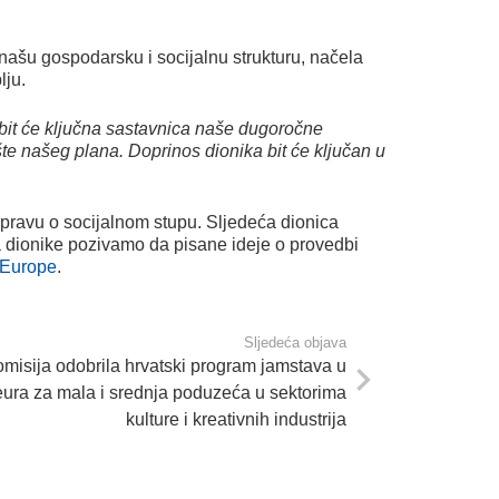
našu gospodarsku i socijalnu strukturu, načela
lju.
 bit će ključna sastavnica naše dugoročne
šte našeg plana. Doprinos dionika bit će ključan u
spravu o socijalnom stupu. Sljedeća dionica
, a dionike pozivamo da pisane ideje o provedbi
 Europe
.
Sljedeća objava
misija odobrila hrvatski program jamstava u
eura za mala i srednja poduzeća u sektorima
kulture i kreativnih industrija