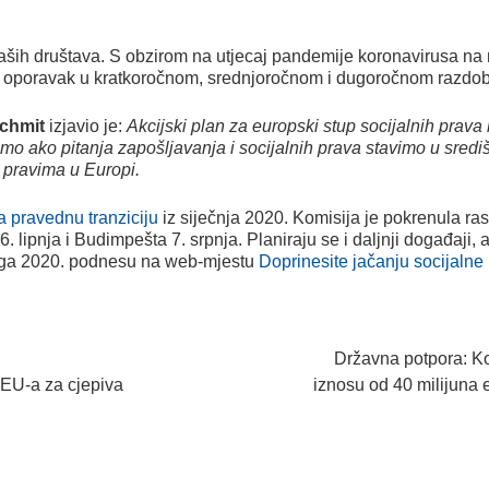
aših društava. S obzirom na utjecaj pandemije koronavirusa na 
ao oporavak u kratkoročnom, srednjoročnom i dugoročnom razdob
chmit
izjavio je:
Akcijski plan za europski stup socijalnih prava
mo ako pitanja zapošljavanja i socijalnih prava stavimo u sredi
 pravima u Europi.
 pravednu tranziciju
iz siječnja 2020. Komisija je pokrenula ra
. lipnja i Budimpešta 7. srpnja. Planiraju se i daljnji događaji
oga 2020. podnesu na web-mjestu
Doprinesite jačanju socijalne
Državna potpora: Ko
u EU-a za cjepiva
iznosu od 40 milijuna 