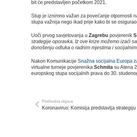
bit će predstavljen početkom 2021.
Stup je iznimno važan za povećanje otpornosti n
stupa važnija nego ikad prije kako bi se osigur
Uoči prvog savjetovanja u
Zagrebu
povjerenik
S
strategije oporavka. Iz ove krize možemo izaći sa
donošenju odluka o radnim mjestima i socijalnim
Nakon Komunikacije
Snažna socijalna Europa za
virtualne turneje povjerenika
Schmita
su Atena 26
europskog stupa socijalnih prava do 30. studen
Prethodna objava
Koronavirus: Komisija predstavlja strategij