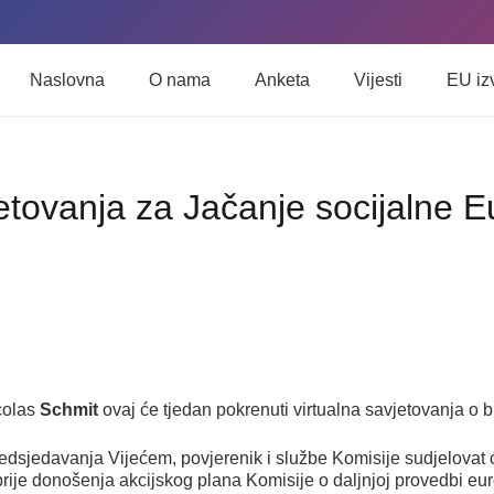
Naslovna
O nama
Anketa
Vijesti
EU iz
etovanja za Jačanje socijalne 
colas
Schmit
ovaj će tjedan pokrenuti virtualna savjetovanja o 
 predsjedavanja Vijećem, povjerenik i službe Komisije sudjelovat
 prije donošenja akcijskog plana Komisije o daljnjoj provedbi eu