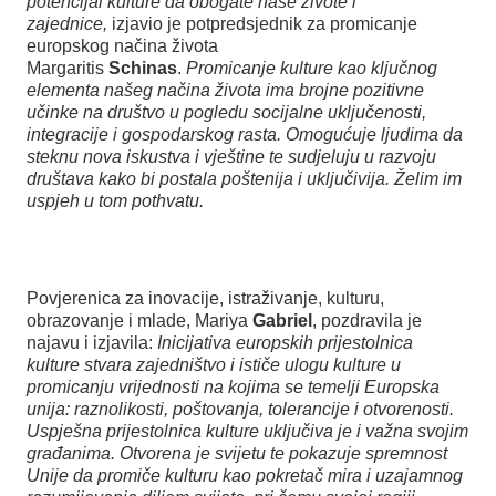
potencijal kulture da obogate naše živote i
zajednice,
izjavio je potpredsjednik za promicanje
europskog načina života
Margaritis
Schinas
.
Promicanje kulture kao ključnog
elementa našeg načina života ima brojne pozitivne
učinke na društvo u pogledu socijalne uključenosti,
integracije i gospodarskog rasta. Omogućuje ljudima da
steknu nova iskustva i vještine te sudjeluju u razvoju
društava kako bi postala poštenija i uključivija. Želim im
uspjeh u tom pothvatu.
Povjerenica za inovacije, istraživanje, kulturu,
obrazovanje i mlade, Mariya
Gabriel
, pozdravila je
najavu i izjavila:
Inicijativa europskih prijestolnica
kulture stvara zajedništvo i ističe ulogu kulture u
promicanju vrijednosti na kojima se temelji Europska
unija: raznolikosti, poštovanja, tolerancije i otvorenosti.
Uspješna prijestolnica kulture uključiva je i važna svojim
građanima. Otvorena je svijetu te pokazuje spremnost
Unije da promiče kulturu kao pokretač mira i uzajamnog