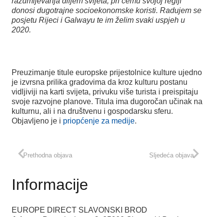
razumijevanja diljem svijeta, pri čemu svojoj regiji
donosi dugotrajne socioekonomske koristi. Radujem se
posjetu Rijeci i Galwayu te im želim svaki uspjeh u
2020.
Preuzimanje titule europske prijestolnice kulture ujedno
je izvrsna prilika gradovima da kroz kulturu postanu
vidljiviji na karti svijeta, privuku više turista i preispitaju
svoje razvojne planove. Titula ima dugoročan učinak na
kulturnu, ali i na društvenu i gospodarsku sferu.
Objavljeno je i
priopćenje za medije
.
Prethodna objava
Sljedeća objava
Informacije
EUROPE DIRECT SLAVONSKI BROD