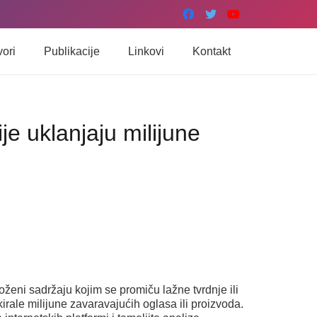
vori
Publikacije
Linkovi
Kontakt
e uklanjaju milijune
oženi sadržaju kojim se promiču lažne tvrdnje ili
kirale milijune zavaravajućih oglasa ili proizvoda.