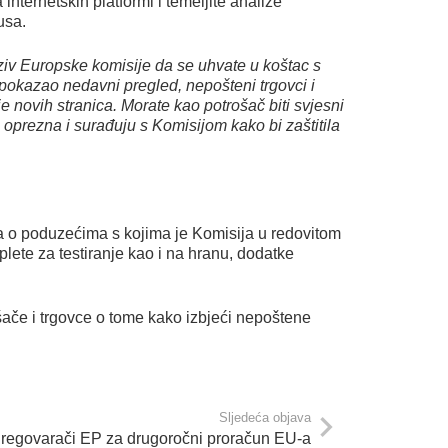
nternetskih platformi i temeljite analize
usa.
oziv Europske komisije da se uhvate u koštac s
pokazao nedavni pregled, nepošteni trgovci i
e novih stranica. Morate kao potrošač biti svjesni
 oprezna i surađuju s Komisijom kako bi zaštitila
ora o poduzećima s kojima je Komisija u redovitom
te za testiranje kao i na hranu, dodatke
ošače i trgovce o tome kako izbjeći nepoštene
Sljedeća objava
regovarači EP za drugoročni proračun EU-a