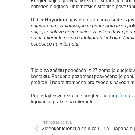
Pregled koji je provela Mreža za suradnju u podru
određenih oglasa i internetskih stranica povezan
Didier
Reynders
, povjerenik za pravosuđe, izjav
prijevarama i zavaravajućim ponudama te su poka
dalje pronalaze nove načine za iskorištavanje ran
da na internetu nema čudotvornih lijekova. Zahval
potrošače na internetu.
Tijela za zaštitu potrošača iz 27 zemalja sudjelo
kontaktu. Posebna pozornost posvećena je ponuda
prehrani i neprehrambene proizvode s navodnim 
Pogledajte sve rezultate pregleda u
priopćenju z
trgovačke prakse na internetu.
Prethodna objava
Videokonferencija čelnika EU-a i Japana o 