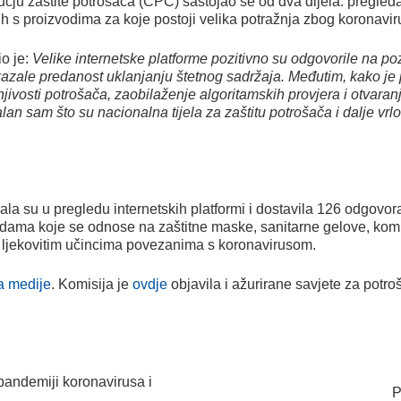
čju zaštite potrošača (CPC) sastojao se od dva dijela: pregleda i
ih s proizvodima za koje postoji velika potražnja zbog koronavir
io je:
Velike internetske platforme pozitivno su odgovorile na p
zale predanost uklanjanju štetnog sadržaja. Međutim, kako je 
jivosti potrošača, zaobilaženje algoritamskih provjera i otvaranj
an sam što su nacionalna tijela za zaštitu potrošača i dalje vrlo
vala su u pregledu internetskih platformi i dostavila 126 odgov
ma koje se odnose na zaštitne maske, sanitarne gelove, komple
ljekovitim učincima povezanima s koronavirusom.
a medije
. Komisija je
ovdje
objavila i ažurirane savjete za potr
pandemiji koronavirusa i
P