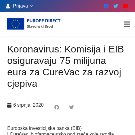
Prijava
Koronavirus: Komisija i EIB
osiguravaju 75 milijuna
eura za CureVac za razvoj
cjepiva
6 srpnja, 2020
Europska investicijska banka (EIB)
i CureVac, biofarmaceutsko poduzeće koje razvija