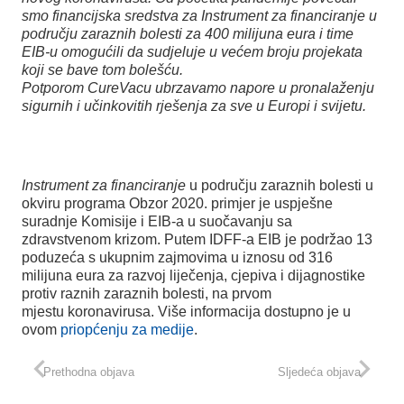
smo financijska sredstva za Instrument za financiranje u
području zaraznih bolesti za 400 milijuna eura i time
EIB-u omogućili da sudjeluje u većem broju projekata
koji se bave tom bolešću.
Potporom CureVacu ubrzavamo napore u pronalaženju
sigurnih i učinkovitih rješenja za sve u Europi i svijetu.
Instrument za financiranje
u području zaraznih bolesti u
okviru programa Obzor 2020. primjer je uspješne
suradnje Komisije i EIB-a u suočavanju sa
zdravstvenom krizom. Putem IDFF-a EIB je podržao 13
poduzeća s ukupnim zajmovima u iznosu od 316
milijuna eura za razvoj liječenja, cjepiva i dijagnostike
protiv raznih zaraznih bolesti, na prvom
mjestu koronavirusa. Više informacija dostupno je u
ovom
priopćenju za medije
.
Prethodna objava
Sljedeća objava