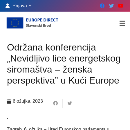
Prijava
Održana konferencija
„Nevidljivo lice energetskog
siromaštva – ženska
perspektiva” u Kući Europe
6 ožujka, 2023
Zagreb, 6. ožujka – Ured Europskog parlamenta u