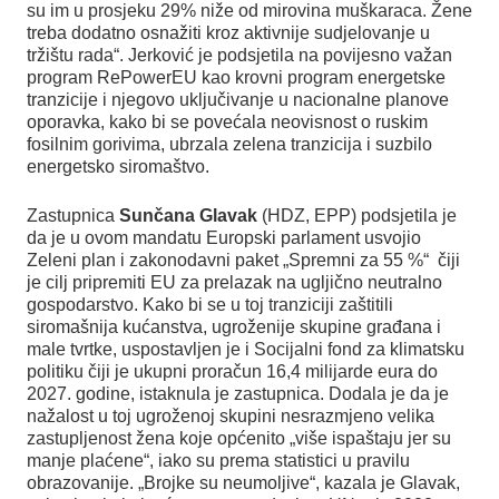
su im u prosjeku 29% niže od mirovina muškaraca. Žene
treba dodatno osnažiti kroz aktivnije sudjelovanje u
tržištu rada“. Jerković je podsjetila na povijesno važan
program RePowerEU kao krovni program energetske
tranzicije i njegovo uključivanje u nacionalne planove
oporavka, kako bi se povećala neovisnost o ruskim
fosilnim gorivima, ubrzala zelena tranzicija i suzbilo
energetsko siromaštvo.
Zastupnica
Sunčana Glavak
(HDZ, EPP) podsjetila je
da je u ovom mandatu Europski parlament usvojio
Zeleni plan i zakonodavni paket „Spremni za 55 %“ čiji
je cilj pripremiti EU za prelazak na ugljično neutralno
gospodarstvo. Kako bi se u toj tranziciji zaštitili
siromašnija kućanstva, ugroženije skupine građana i
male tvrtke, uspostavljen je i Socijalni fond za klimatsku
politiku čiji je ukupni proračun 16,4 milijarde eura do
2027. godine, istaknula je zastupnica. Dodala je da je
nažalost u toj ugroženoj skupini nesrazmjeno velika
zastupljenost žena koje općenito „više ispaštaju jer su
manje plaćene“, iako su prema statistici u pravilu
obrazovanije. „Brojke su neumoljive“, kazala je Glavak,