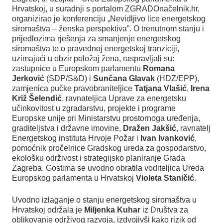
Hrvatskoj, u suradnji s portalom ZGRADOnačelnik.hr,
organizirao je konferenciju „Nevidljivo lice energetskog
siromaštva – ženska perspektiva”. O trenutnom stanju i
prijedlozima rješenja za smanjenje energetskog
siromaštva te o pravednoj energetskoj tranziciji,
uzimajući u obzir položaj žena, raspravljali su:
zastupnice u Europskom parlamentu
Romana
Jerković
(SDP/S&D) i
Sunčana Glavak
(HDZ/EPP),
zamjenica pučke pravobraniteljice
Tatjana Vlašić
,
Irena
Križ Šelendić
, ravnateljica Uprave za energetsku
učinkovitost u zgradarstvu, projekte i programe
Europske unije pri Ministarstvu prostornoga uređenja,
graditeljstva i državne imovine,
Dražen Jakšić
, ravnatelj
Energetskog instituta Hrvoje Požar i
Ivan Ivanković
,
pomoćnik pročelnice Gradskog ureda za gospodarstvo,
ekološku održivost i strategijsko planiranje Grada
Zagreba. Gostima se uvodno obratila voditeljica Ureda
Europskog parlamenta u Hrvatskoj
Violeta Staničić
.
Uvodno izlaganje o stanju energetskog siromaštva u
Hrvatskoj održala je
Miljenka Kuhar
iz Društva za
oblikovanje održivog razvoja, izdvojivši kako rizik od