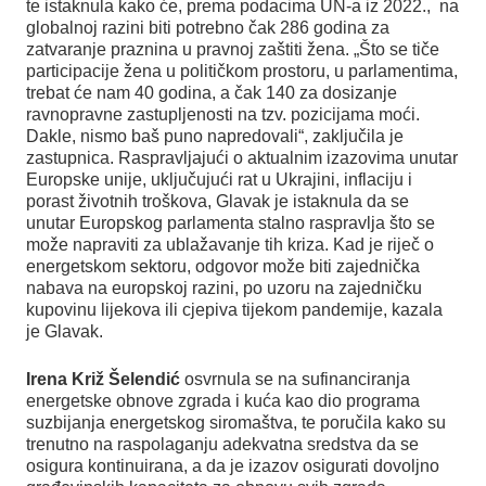
te istaknula kako će, prema podacima UN-a iz 2022., na
globalnoj razini biti potrebno čak 286 godina za
zatvaranje praznina u pravnoj zaštiti žena. „Što se tiče
participacije žena u političkom prostoru, u parlamentima,
trebat će nam 40 godina, a čak 140 za dosizanje
ravnopravne zastupljenosti na tzv. pozicijama moći.
Dakle, nismo baš puno napredovali“, zaključila je
zastupnica. Raspravljajući o aktualnim izazovima unutar
Europske unije, uključujući rat u Ukrajini, inflaciju i
porast životnih troškova, Glavak je istaknula da se
unutar Europskog parlamenta stalno raspravlja što se
može napraviti za ublažavanje tih kriza. Kad je riječ o
energetskom sektoru, odgovor može biti zajednička
nabava na europskoj razini, po uzoru na zajedničku
kupovinu lijekova ili cjepiva tijekom pandemije, kazala
je Glavak.
Irena Križ Šelendić
osvrnula se na sufinanciranja
energetske obnove zgrada i kuća kao dio programa
suzbijanja energetskog siromaštva, te poručila kako su
trenutno na raspolaganju adekvatna sredstva da se
osigura kontinuirana, a da je izazov osigurati dovoljno