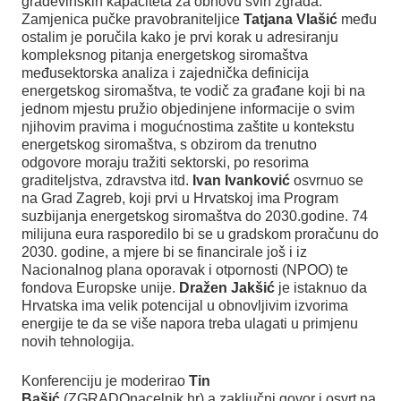
građevinskih kapaciteta za obnovu svih zgrada.
Zamjenica pučke pravobraniteljice
Tatjana Vlašić
među
ostalim je poručila kako je prvi korak u adresiranju
kompleksnog pitanja energetskog siromaštva
međusektorska analiza i zajednička definicija
energetskog siromaštva, te vodič za građane koji bi na
jednom mjestu pružio objedinjene informacije o svim
njihovim pravima i mogućnostima zaštite u kontekstu
energetskog siromaštva, s obzirom da trenutno
odgovore moraju tražiti sektorski, po resorima
graditeljstva, zdravstva itd.
Ivan Ivanković
osvrnuo se
na Grad Zagreb, koji prvi u Hrvatskoj ima Program
suzbijanja energetskog siromaštva do 2030.godine. 74
milijuna eura rasporedilo bi se u gradskom proračunu do
2030. godine, a mjere bi se financirale još i iz
Nacionalnog plana oporavak i otpornosti (NPOO) te
fondova Europske unije.
Dražen Jakšić
je istaknuo da
Hrvatska ima velik potencijal u obnovljivim izvorima
energije te da se više napora treba ulagati u primjenu
novih tehnologija.
Konferenciju je moderirao
Tin
Bašić
(ZGRADOnacelnik.hr) a zaključni govor i osvrt na