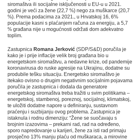
siromaštva ili socijalne isključenosti u EU-u u 2021.
godini je veći za žene (22,7 %) nego za muškarce (20,7
%). Prema podacima za 2021., u Hrvatskoj 16, 6%
populacije kasni s plaćanjem računa za energiju, a 5,7
% građana nije u mogućnosti održati dom adekvatno
toplim.
Zastupnica
Romana Jerković
(SDP/S&D) poručila je
kako je i prije inflacije velik broj građana bio u
energetskom siromaštvu, a nedavne krize, od pandemije
koronavirusa do ruske agresije na Ukrajinu, dodatne su
produbile tešku situaciju. Energetsko siromaštvo je
itekako ovisno o drugim negativnim socijalnim pojavama
poručila je zastupnica i dodala da generatore
energetskog siromaštva treba tražiti u svim politikama –
energetskoj, stambenoj, poreznoj, socijalnoj, klimatskoj,
te uložiti dodatne napore u definiranju, sustavnom
praćenju i suzbijanju ovog problema. Zastupnica je
istaknula i rodnu dimenziju: “Žene se suočavaju s
brojnim izazovima – prekarni rad, rad na određeno,
sporo napredovanje u karijeri, žene za isti rad primaju
prosječno 13% manju plaću od muškaraca, a mirovine