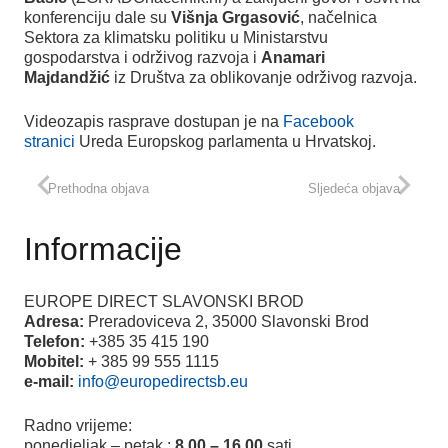
konferenciju dale su
Višnja Grgasović
, načelnica
Sektora za klimatsku politiku u Ministarstvu
gospodarstva i održivog razvoja i
Anamari
Majdandžić
iz Društva za oblikovanje održivog razvoja.
Videozapis rasprave dostupan je na
Facebook
stranici
Ureda Europskog parlamenta u Hrvatskoj.
Prethodna objava
Sljedeća objava
Informacije
EUROPE DIRECT SLAVONSKI BROD
Adresa:
Preradoviceva 2, 35000 Slavonski Brod
Telefon:
+385 35 415 190
Mobitel:
+ 385 99 555 1115
e-mail:
info@europedirectsb.eu
Radno vrijeme:
ponedjeljak – petak :
8.00 – 16.00
sati