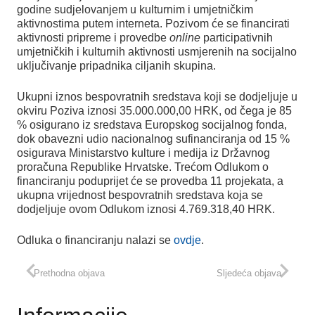
godine sudjelovanjem u kulturnim i umjetničkim
aktivnostima putem interneta. Pozivom će se financirati
aktivnosti pripreme i provedbe
online
participativnih
umjetničkih i kulturnih aktivnosti usmjerenih na socijalno
uključivanje pripadnika ciljanih skupina.
Ukupni iznos bespovratnih sredstava koji se dodjeljuje u
okviru Poziva iznosi 35.000.000,00 HRK, od čega je 85
% osigurano iz sredstava Europskog socijalnog fonda,
dok obavezni udio nacionalnog sufinanciranja od 15 %
osigurava Ministarstvo kulture i medija iz Državnog
proračuna Republike Hrvatske. Trećom Odlukom o
financiranju poduprijet će se provedba 11 projekata, a
ukupna vrijednost bespovratnih sredstava koja se
dodjeljuje ovom Odlukom iznosi 4.769.318,40 HRK.
Odluka o financiranju nalazi se
ovdje
.
Prethodna objava
Sljedeća objava