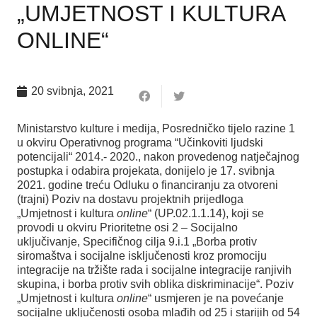
„UMJETNOST I KULTURA
ONLINE“
20 svibnja, 2021
Ministarstvo kulture i medija, Posredničko tijelo razine 1
u okviru Operativnog programa “Učinkoviti ljudski
potencijali“ 2014.- 2020., nakon provedenog natječajnog
postupka i odabira projekata, donijelo je 17. svibnja
2021. godine treću Odluku o financiranju za otvoreni
(trajni) Poziv na dostavu projektnih prijedloga
„Umjetnost i kultura
online
“ (UP.02.1.1.14), koji se
provodi u okviru Prioritetne osi 2 – Socijalno
uključivanje, Specifičnog cilja 9.i.1 „Borba protiv
siromaštva i socijalne isključenosti kroz promociju
integracije na tržište rada i socijalne integracije ranjivih
skupina, i borba protiv svih oblika diskriminacije“. Poziv
„Umjetnost i kultura
online
“ usmjeren je na povećanje
socijalne uključenosti osoba mlađih od 25 i starijih od 54