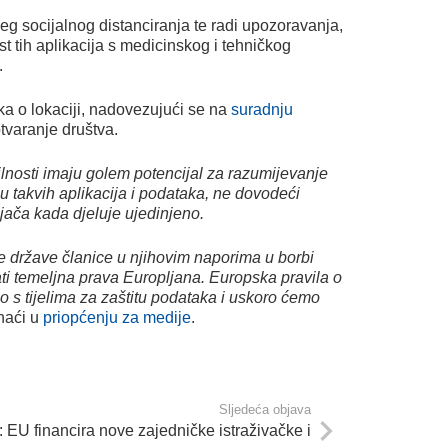
ijeg socijalnog distanciranja te radi upozoravanja,
st tih aplikacija s medicinskog i tehničkog
.
ka o lokaciji, nadovezujući se na
suradnju
tvaranje društva.
ilnosti imaju golem potencijal za razumijevanje
u takvih aplikacija i podataka, ne dovodeći
e jača kada djeluje ujedinjeno.
e države članice u njihovim naporima u borbi
ati temeljna prava Europljana. Europska pravila o
emo s tijelima za zaštitu podataka i uskoro ćemo
naći u
priopćenju za medije
.
Sljedeća objava
 EU financira nove zajedničke istraživačke i