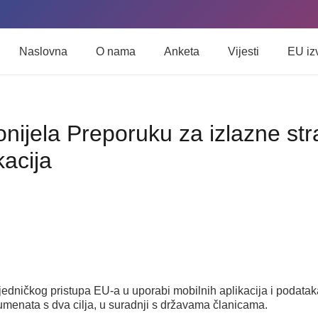
Naslovna
O nama
Anketa
Vijesti
EU iz
nijela Preporuku za izlazne str
kacija
ajedničkog pristupa EU-a u uporabi mobilnih aplikacija i podat
menata s dva cilja, u suradnji s državama članicama.