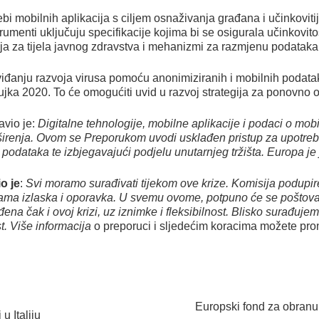
rebi mobilnih aplikacija s ciljem osnaživanja građana i učinkovit
umenti uključuju specifikacije kojima bi se osigurala učinkovito
nja za tijela javnog zdravstva i mehanizmi za razmjenu podataka
edviđanju razvoja virusa pomoću anonimiziranih i mobilnih podata
ujka 2020. To će omogućiti uvid u razvoj strategija za ponovno o
avio je:
Digitalne tehnologije, mobilne aplikacije i podaci o mob
e širenja. Ovom se Preporukom uvodi usklađen pristup za upotreb
iti podataka te izbjegavajući podjelu unutarnjeg tržišta. Europa j
io je
:
Svi moramo surađivati tijekom ove krize. Komisija podupir
egijama izlaska i oporavka. U svemu ovome, potpuno će se poštov
ođena čak i ovoj krizi, uz iznimke i fleksibilnost. Blisko surađuj
t.
Više informacija
o preporuci i sljedećim koracima možete pro
Europski fond za obranu:
u Italiju