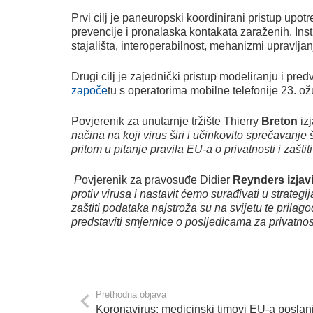
Prvi cilj je paneuropski koordinirani pristup upot
prevencije i pronalaska kontakata zaraženih. Instr
stajališta, interoperabilnost, mehanizmi upravlja
Drugi cilj je zajednički pristup modeliranju i pr
započe
tu s operatorima mobilne telefonije 23. ož
Povjerenik za unutarnje tržište Thierry
Breton
izj
načina na koji virus širi i učinkovito sprečavanj
pritom u pitanje pravila EU-a o privatnosti i zašt
P
ovjerenik za pravosuđe Didier
Reynders
izjav
protiv virusa i nastavit ćemo surađivati u strat
zaštiti podataka najstroža su na svijetu te prilag
predstaviti smjernice o posljedicama za privatnos
Prethodna objava
Koronavirus: medicinski timovi EU-a poslani 