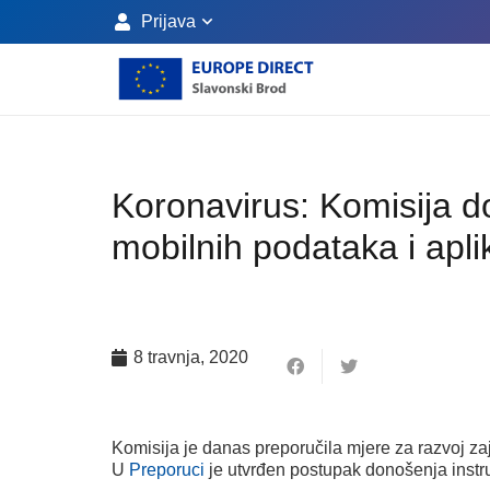
Prijava
Koronavirus: Komisija do
mobilnih podataka i apli
8 travnja, 2020
Komisija je danas preporučila mjere za razvoj z
U
Preporuci
je utvrđen postupak donošenja instru