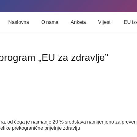
Naslovna
O nama
Anketa
Vijesti
EU iz
program „EU za zdravlje”
ra, od čega je najmanje 20 % sredstava namijenjeno za prevenci
like prekogranične prijetnje zdravlju