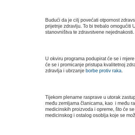
Budući da je cilj povećati otpornost zdravs
prijetnje zdravlju. To bi trebalo omogućit
stanovništva te zdravstvene nejednakosti.
U okviru programa podupirat će se i mjer
će se i promicanje pristupa kvalitetnoj zd
zdravlja i ubrzanje
borbe protiv raka
.
Tijekom plenarne rasprave u utorak zastupn
među zemljama članicama, kao i među razl
medicinskih proizvoda i opreme, što će se
medicinskog i ostalog osoblja koje se mož