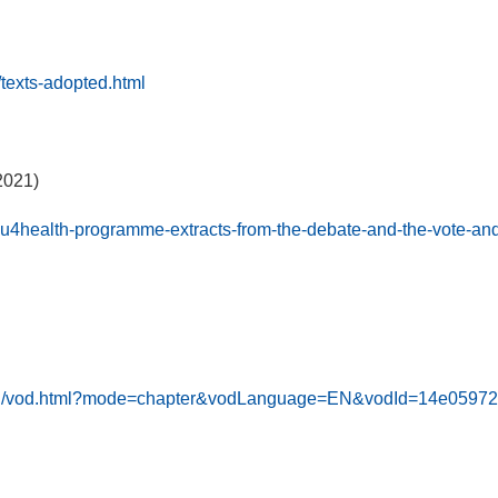
/texts-adopted.html
.2021)
eu4health-programme-extracts-from-the-debate-and-the-vote-and-
y/en/vod.html?mode=chapter&vodLanguage=EN&vodId=14e05972