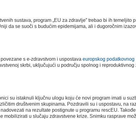
tvenih sustava, program „EU za zdravlje” trebao bi ih temeljito 
i Uniji da se suoči s budućim epidemijama, ali i dugoročnim izazo
e povezane s e-zdravstvom i uspostava
europskog podatkovnog p
ravstvenoj skrbi, uključujući u području spolnog i reproduktivno
ici su istaknuli ključnu ulogu koju će novi program imati u suz
ičitim društvenim skupinama. Pozdravili su i uspostavu, na raz
 nadovezati na rezultate postignute u programu rescEU. Također,
e mobilizirati u slučaju zdravstvene krize. Snimku rasprave mo