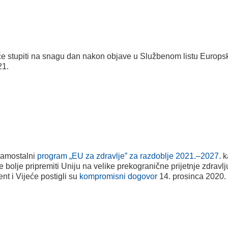
e stupiti na snagu dan nakon objave u Službenom listu Europsk
21.
 samostalni
program „EU za zdravlje” za razdoblje 2021.–2027.
k
bolje pripremiti Uniju na velike prekogranične prijetnje zdravlj
t i Vijeće postigli su
kompromisni dogovor
14. prosinca 2020.