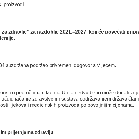
i proizvodi
za zdravlje” za razdoblje 2021.–2027. koji će povećati pri
demije.
i 34 suzdržana podržao privremeni dogovor s Vijećem.
koristi u područjima u kojima Unija nedvojbeno može dodati vrij
uključuju jačanje zdravstvenih sustava podržavanjem država čl
osti lijekova i medicinskih proizvoda po povoljnijim cijenama.
im prijetnjama zdravlju