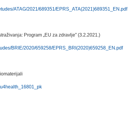
ta/etudes/ATAG/2021/689351/EPRS_ATA(2021)689351_EN.pdf
traživanja: Program „EU za zdravlje” (3.2.2021.)
/etudes/BRIE/2020/659258/EPRS_BRI(2020)659258_EN.pdf
iomaterijali
n/eu4health_16801_pk
__________________________________________________