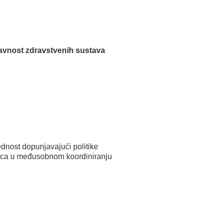
pravnost zdravstvenih sustava
ednost dopunjavajući politike
anica u međusobnom koordiniranju