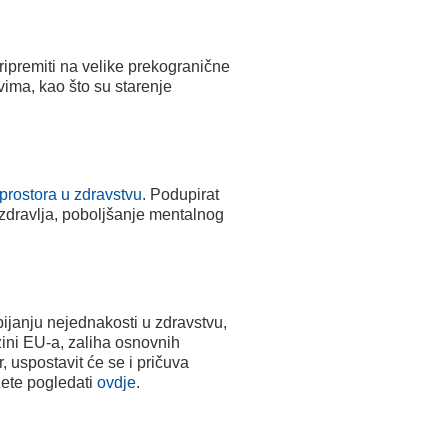
pripremiti na velike prekogranične
vima, kao što su starenje
rostora u zdravstvu
. Podupirat
g zdravlja, poboljšanje mentalnog
bijanju nejednakosti u zdravstvu,
ini EU-a, zaliha osnovnih
 uspostavit će se i pričuva
žete pogledati
ovdje
.