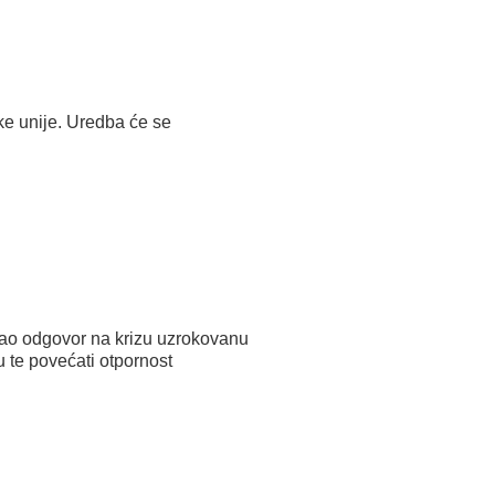
e unije. Uredba će se
ao odgovor na krizu uzrokovanu
u te povećati otpornost