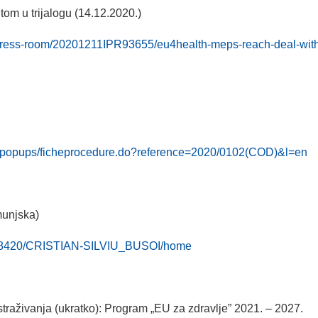
om u trijalogu (14.12.2020.)
/press-room/20201211IPR93655/eu4health-meps-reach-deal-with
oeil/popups/ficheprocedure.do?reference=2020/0102(COD)&l=en
munjska)
r/38420/CRISTIAN-SILVIU_BUSOI/home
traživanja (ukratko): Program „EU za zdravlje” 2021. – 2027.